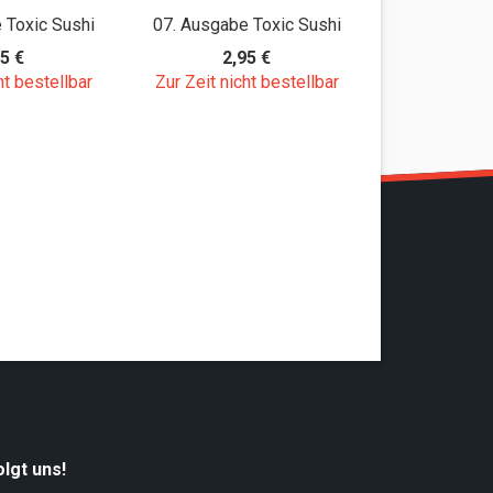
 Toxic Sushi
07. Ausgabe Toxic Sushi
19. Ausgabe
5 €
2,95 €
2,9
ht bestellbar
Zur Zeit nicht bestellbar
Zur Zeit nic
olgt uns!