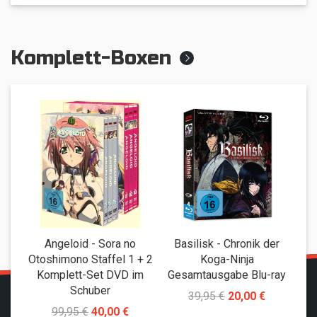
Komplett-Boxen
Angeloid - Sora no
Basilisk - Chronik der
B
Otoshimono Staffel 1 + 2
Koga-Ninja
Komplett-Set DVD im
Gesamtausgabe Blu-ray
G
Schuber
39,95 €
20,00 €
99,95 €
40,00 €