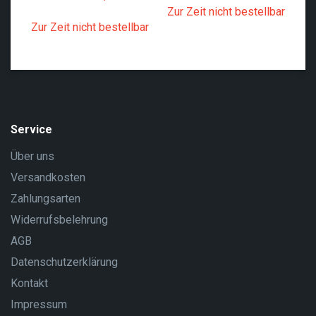
Zur Zeit nicht bestellbar
Zu
Zur Zeit nicht bestellbar
Service
Über uns
Versandkosten
Zahlungsarten
Widerrufsbelehrung
AGB
Datenschutzerklärung
Kontakt
Impressum