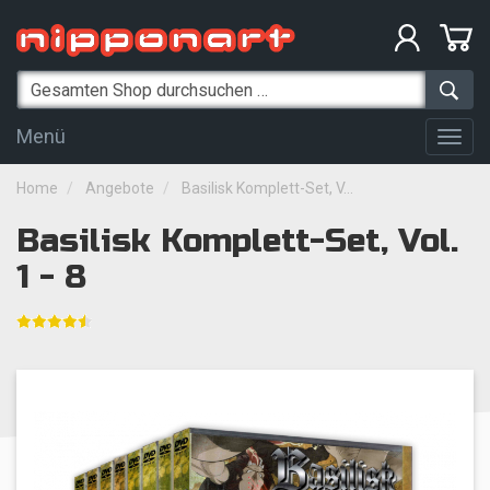
Menü
Togg
navig
Home
Angebote
Basilisk Komplett-Set, V...
Basilisk Komplett-Set, Vol.
1 - 8