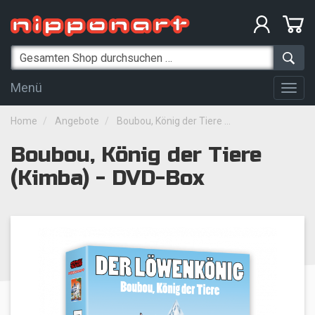
Menü
Togg
navig
Home
Angebote
Boubou, König der Tiere ...
Boubou, König der Tiere
(Kimba) - DVD-Box