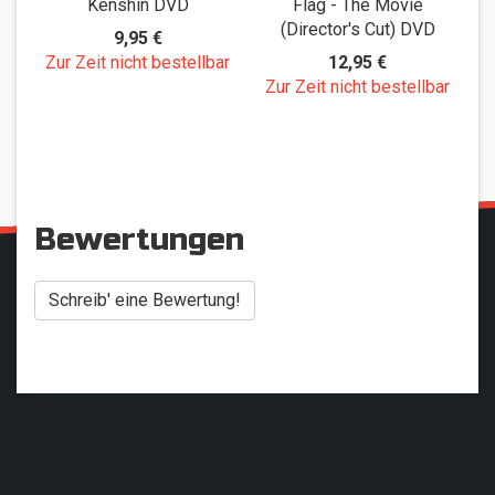
Kenshin DVD
Flag - The Movie
(Director's Cut) DVD
9,95 €
Zur Zeit nicht bestellbar
12,95 €
Zur Zeit nicht bestellbar
Z
Bewertungen
Schreib' eine Bewertung!