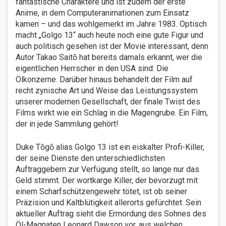
fantastische Charaktere und ist zudem der erste
Anime, in dem Computeranimationen zum Einsatz
kamen – und das wohlgemerkt im Jahre 1983. Optisch
macht „Golgo 13“ auch heute noch eine gute Figur und
auch politisch gesehen ist der Movie interessant, denn
Autor Takao Saitō hat bereits damals erkannt, wer die
eigentlichen Herrscher in den USA sind: Die
Ölkonzerne. Darüber hinaus behandelt der Film auf
recht zynische Art und Weise das Leistungssystem
unserer modernen Gesellschaft, der finale Twist des
Films wirkt wie ein Schlag in die Magengrube. Ein Film,
der in jede Sammlung gehört!
Duke Tōgō alias Golgo 13 ist ein eiskalter Profi-Killer,
der seine Dienste den unterschiedlichsten
Auftraggebern zur Verfügung stellt, so lange nur das
Geld stimmt. Der wortkarge Killer, der bevorzugt mit
einem Scharfschützengewehr tötet, ist ob seiner
Präzision und Kaltblütigkeit allerorts gefürchtet. Sein
aktueller Auftrag sieht die Ermordung des Sohnes des
Öl-Magnaten Leonard Dawson vor, aus welchen