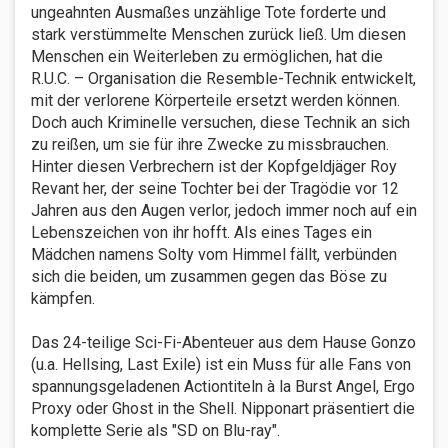
ungeahnten Ausmaßes unzählige Tote forderte und
stark verstümmelte Menschen zurück ließ. Um diesen
Menschen ein Weiterleben zu ermöglichen, hat die
R.U.C. – Organisation die Resemble-Technik entwickelt,
mit der verlorene Körperteile ersetzt werden können.
Doch auch Kriminelle versuchen, diese Technik an sich
zu reißen, um sie für ihre Zwecke zu missbrauchen.
Hinter diesen Verbrechern ist der Kopfgeldjäger Roy
Revant her, der seine Tochter bei der Tragödie vor 12
Jahren aus den Augen verlor, jedoch immer noch auf ein
Lebenszeichen von ihr hofft. Als eines Tages ein
Mädchen namens Solty vom Himmel fällt, verbünden
sich die beiden, um zusammen gegen das Böse zu
kämpfen.
Das 24-teilige Sci-Fi-Abenteuer aus dem Hause Gonzo
(u.a. Hellsing, Last Exile) ist ein Muss für alle Fans von
spannungsgeladenen Actiontiteln à la Burst Angel, Ergo
Proxy oder Ghost in the Shell. Nipponart präsentiert die
komplette Serie als "SD on Blu-ray".