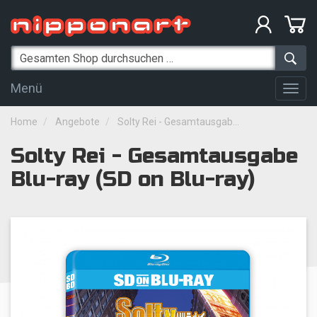
Menü
Togg
navig
Home
Angebote
Solty Rei - Gesamtausgab...
Solty Rei - Gesamtausgabe
Blu-ray (SD on Blu-ray)