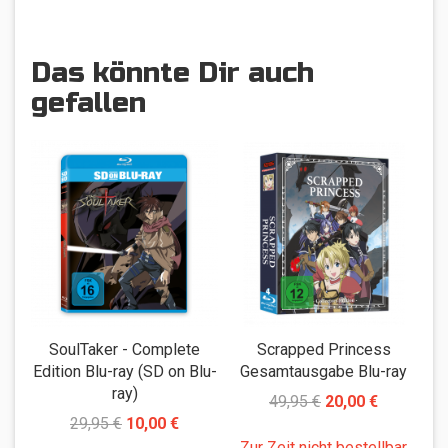
Das könnte Dir auch
gefallen
SoulTaker - Complete
Scrapped Princess
S
Edition Blu-ray (SD on Blu-
Gesamtausgabe Blu-ray
ray)
49,95 €
20,00 €
29,95 €
10,00 €
Zur Zeit nicht bestellbar
Z