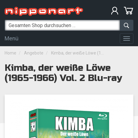
Menü
Togg
navig
Home
Angebote
Kimba, der weiße Löwe (1...
Kimba, der weiße Löwe
(1965-1966) Vol. 2 Blu-ray